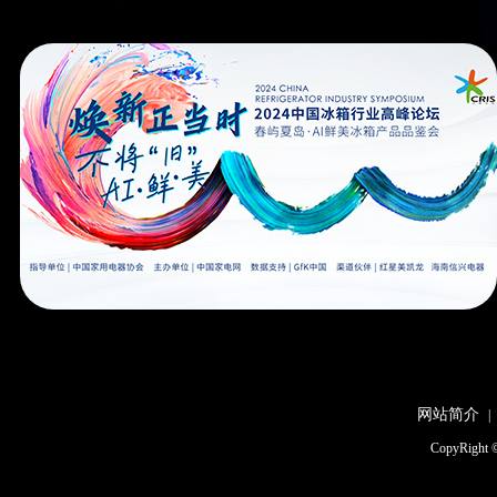
网站简介
|
CopyRig