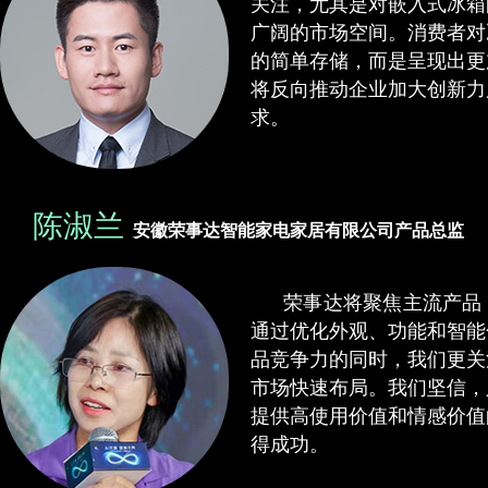
关注，尤其是对嵌入式冰箱
广阔的市场空间。消费者对
的简单存储，而是呈现出更
将反向推动企业加大创新力
求。
陈淑兰
安徽荣事达智能家电家居有限公司产品总监
荣事达将聚焦主流产品
通过优化外观、功能和智能
品竞争力的同时，我们更关
市场快速布局。我们坚信，
提供高使用价值和情感价值
得成功。