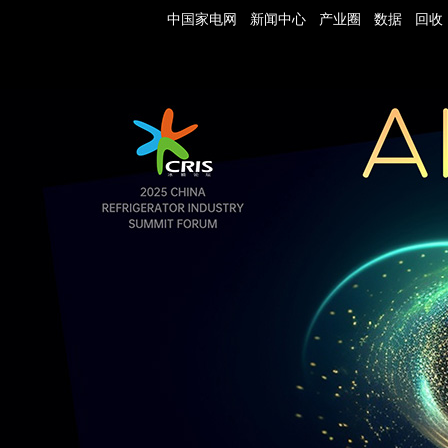
中国家电网
新闻中心
产业圈
数据
回收